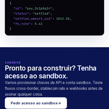
{

"id"
: 
"pay_3n1p8q2r"
,

"status"
: 
"settled"
,

"settled_amount_usd"
: 
1842.50
,

"fx_rate"
: 
5.42
}
SANDBOX
Pronto para construir? Tenha
acesso ao sandbox.
Vamos provisionar chaves de API e conta sandbox. Teste
fluxos cross-border, stablecoin rails e webhooks antes de
assinar qualquer coisa.
Pedir acesso ao sandbox
→