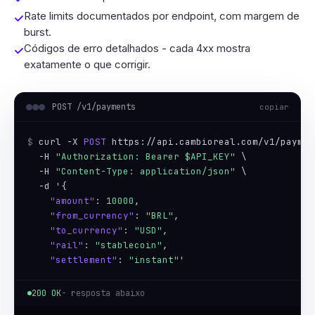
Rate limits documentados por endpoint, com margem de
burst.
Códigos de erro detalhados - cada 4xx mostra
exatamente o que corrigir.
POST /v1/payments
copiar
$ 
curl -X 
POST
 https://api.cambioreal.com/v1/payment
  -H 
"Authorization: Bearer $API_KEY"
 \

  -H 
"Content-Type: application/json"
 \

  -d '{

"amount"
: 
10000
,

"from_currency"
: 
"BRL"
,

"to_currency"
: 
"USD"
,

"rail"
: 
"stablecoin"
,

"settlement"
: 
"instant"
200 OK
- resposta abaixo